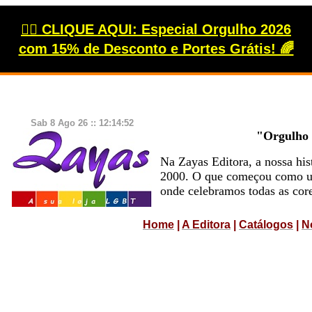
🏳️‍🌈 CLIQUE AQUI: Especial Orgulho 2026
com 15% de Desconto e Portes Grátis! 🌈
Sab 8 Ago 26 :: 12:14:53
"Orgulho 
Na Zayas Editora, a nossa h
2000. O que começou como uma
onde celebramos todas as core
Home
|
A Editora
|
Catálogos
|
N